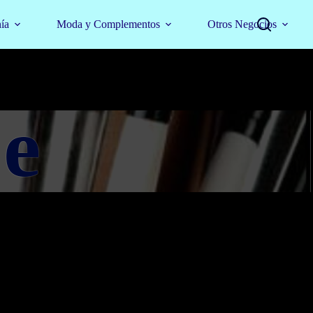
nía
Moda y Complementos
Otros Negocios