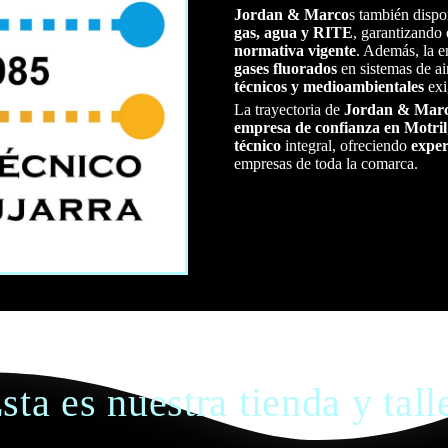
Jordan & Marco
s también dispo
gas, agua y RITE
, garantizando 
normativa vigente
. Además, la e
gases fluorados
en sistemas de ai
técnicos y medioambientales
exi
La trayectoria de
Jordan & Mar
empresa de confianza en Motril
técnico
integral, ofreciendo
exper
empresas de toda la comarca.
sta es nuestra tienda y tall