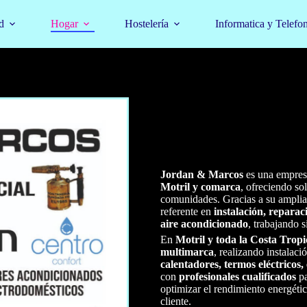
d
Hogar
Hostelería
Informatica y Telefo
Jordan & Marcos
es una empres
Motril y comarca
, ofreciendo so
comunidades. Gracias a su amplia
referente en
instalación, repara
aire acondicionado
, trabajando 
En
Motril y toda la Costa Trop
multimarca
, realizando instalac
calentadores, termos eléctricos,
con
profesionales cualificados
pa
optimizar el rendimiento energéti
cliente.