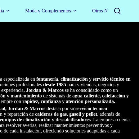
nía
Moda y Complementos
Otros Negocios
a especializada en
fontanería, climatización y servicio técnico en
luciones profesionales
desde 1985
para viviendas, negocios y
 experiencia,
Jordan & Marcos
se ha consolidado como un
ción y mantenimiento
de sistemas de
agua caliente, calefacción y
siempre con
rapidez, confianza y atención personalizada.
ical, Jordan & Marcos
destaca por su
servicio técnico
ión y reparación de
calderas de gas, gasoil y pellet
, además de
 equipos de climatización y descalcificadores
. La empresa cuenta
ra resolver averías, realizar mantenimientos preventivos y
co de cada instalación, ofreciendo soluciones adaptadas a cada