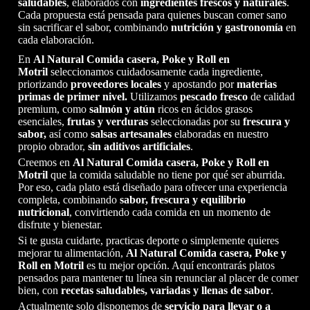
saludables
, elaborados con
ingredientes frescos y naturales
.
Cada propuesta está pensada para quienes buscan comer sano
sin sacrificar el sabor, combinando
nutrición y gastronomía
en
cada elaboración.
En
Al Natural
Comida casera, Poke y Roll
en
Motril
seleccionamos cuidadosamente cada ingrediente,
priorizando
proveedores locales
y apostando por
materias
primas de primer nivel.
Utilizamos
pescado fresco
de calidad
premium, como
salmón y atún
ricos en ácidos grasos
esenciales,
frutas y verduras
seleccionadas por su
frescura y
sabor,
así como
salsas artesanales
elaboradas en nuestro
propio obrador,
sin aditivos artificiales
.
Creemos en
Al Natural
Comida casera, Poke y Roll
en
Motril
que la comida saludable no tiene por qué ser aburrida.
Por eso, cada plato está diseñado para ofrecer una experiencia
completa, combinando
sabor, frescura y equilibrio
nutricional
, convirtiendo cada comida en un momento de
disfrute y bienestar.
Si te gusta cuidarte, practicas deporte o simplemente quieres
mejorar tu alimentación,
Al Natural
Comida casera, Poke y
Roll
en Motril
es tu mejor opción. Aquí encontrarás platos
pensados para mantener tu línea sin renunciar al placer de comer
bien, con
recetas saludables, variadas y llenas de sabor
.
Actualmente solo disponemos de
servicio para llevar o a