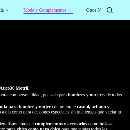
nía
Moda y Complementos
Otros Negocios
Ático30 Motril
.
moda con personalidad, pensada para
hombres y mujeres
de todos
oda para hombre y mujer
con un toque
casual, urbano y
día a día como para ocasiones especiales sin que tengas que vaciar tu
ién disponemos de
complementos y accesorios
como
bolsos,
nto
para chico como para chica
para que tengas todos los