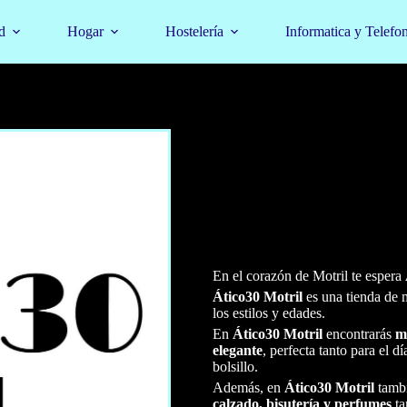
d
Hogar
Hostelería
Informatica y Telefo
En el corazón de Motril te espera
Ático30 Motril
es una tienda de 
los estilos y edades.
En
Ático30 Motril
encontrarás
m
elegante
, perfecta tanto para el 
bolsillo.
Además, en
Ático30 Motril
tamb
calzado, bisutería y perfumes
ta