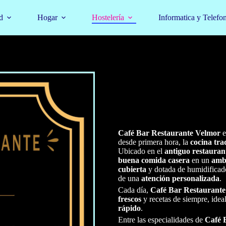
d
Hogar
Hostelería
Informatica y Telefo
Café Bar Restaurante Velmor
e
desde primera hora, la
cocina tra
Ubicado en el
antiguo restaura
buena comida casera
en un
amb
cubierta
y dotada de humidificado
de una
atención personalizada
.
Cada día,
Café Bar Restaurant
frescos
y recetas de siempre, ide
rápido
.
Entre las especialidades de
Café 