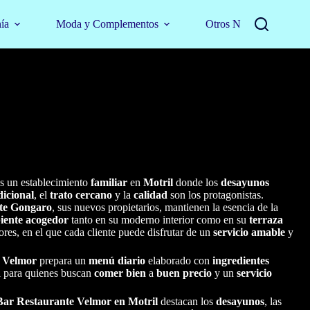
nía
Moda y Complementos
Otros Negocios
s un establecimiento
familiar
en
Motril
donde los
desayunos
dicional
, el
trato cercano
y la
calidad
son los protagonistas.
nte Gongaro
, sus nuevos propietarios, mantienen la esencia de la
iente acogedor
tanto en su moderno interior como en su
terraza
res, en el que cada cliente puede disfrutar de un
servicio amable
y
e Velmor
prepara un
menú diario
elaborado con
ingredientes
al para quienes buscan
comer bien
a
buen precio
y un
servicio
Bar Restaurante Velmor
en Motril
destacan los
desayunos
, las