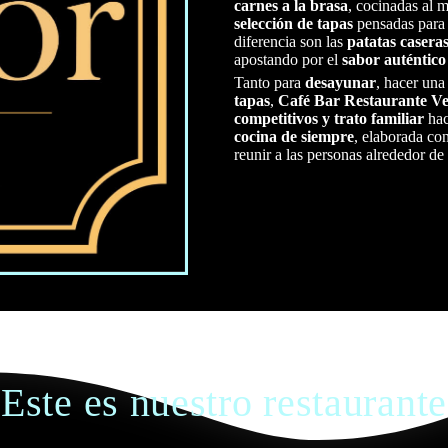
carnes a la brasa
, cocinadas al 
selección de tapas
pensadas para 
diferencia son las
patatas casera
apostando por el
sabor auténtico
Tanto para
desayunar
, hacer una
tapas
,
Café Bar Restaurante V
competitivos y trato familiar
hac
cocina de siempre
, elaborada co
reunir a las personas alrededor de
Este es nuestro restaurante