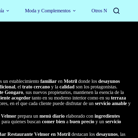
nía
Moda y Complementos
Otros Negocios
s un establecimiento
familiar
en
Motril
donde los
desayunos
dicional
, el
trato cercano
y la
calidad
son los protagonistas.
nte Gongaro
, sus nuevos propietarios, mantienen la esencia de la
iente acogedor
tanto en su moderno interior como en su
terraza
res, en el que cada cliente puede disfrutar de un
servicio amable
y
e Velmor
prepara un
menú diario
elaborado con
ingredientes
al para quienes buscan
comer bien
a
buen precio
y un
servicio
Bar Restaurante Velmor
en Motril
destacan los
desayunos
, las