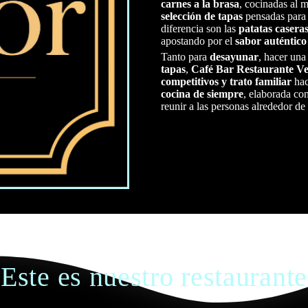
carnes a la brasa
, cocinadas al 
selección de tapas
pensadas para 
diferencia son las
patatas casera
apostando por el
sabor auténtico
Tanto para
desayunar
, hacer una
tapas
,
Café Bar Restaurante V
competitivos y trato familiar
hac
cocina de siempre
, elaborada co
reunir a las personas alrededor de
Este es nuestro restaurante