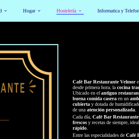
d
Hogar
Hostelería
Informatica y Telefo
Café Bar Restaurante Velmor
e
desde primera hora, la
cocina tra
Ubicado en el
antiguo restaura
buena comida casera
en un
amb
cubierta
y dotada de humidificado
de una
atención personalizada
.
Cada día,
Café Bar Restaurant
frescos
y recetas de siempre, ide
rápido
.
Entre las especialidades de
Café 